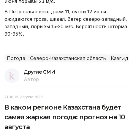
июня порывы 23 м/с.
В Петропавловске днем 11, сутки 12 июня
ожидаются гроза, шквал. Ветер северо-западный,
западный, порывы 15-20 м/с. Вероятность шторма
90-95%.
Погода
Северо-Казахстанская область
Казгидр
Другие СМИ
Автор
21:00, 09 Августа 2026
В каком регионе Казахстана будет
самая жаркая погода: прогноз на 10
августа