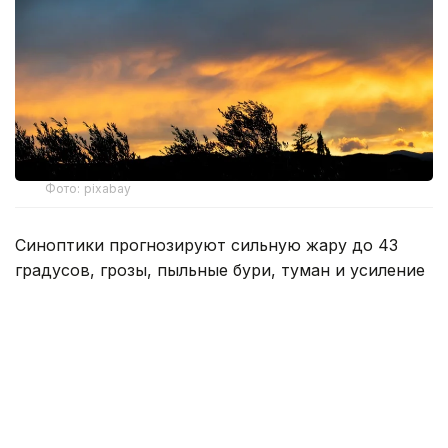
Фото: pixabay
Синоптики прогнозируют сильную жару до 43
градусов, грозы, пыльные бури, туман и усиление
ветра. В ряде областей сохраняется чрезвычайная
пожарная опасность.
Область Абай
9 августа ночью и утром на севере области
ожидается туман. Ветер северный, северо-
восточный, на юго-западе и в центре области —