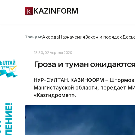
KAZINFORM
Акорда
Назначения
Закон и порядок
Дось
Тренды:
18:33, 02 Апреля 2020
Гроза и туман ожидаются
НУР-СУЛТАН. КАЗИНФОРМ – Штормов
Мангистауской области, передает МИ
«Казгидромет».