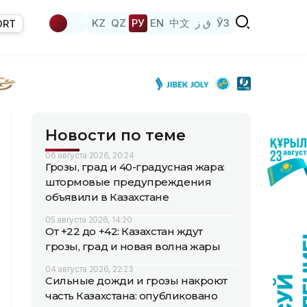
KZ
QZ
РУ
EN
中文
ق ز
ЎЗ
ORT
Новости по теме
06 августа 2026, 20:24
Грозы, град и 40-градусная жара:
штормовые предупреждения
объявили в Казахстане
05 августа 2026, 14:20
От +22 до +42: Казахстан ждут
грозы, град и новая волна жары
04 августа 2026, 22:23
Сильные дожди и грозы накроют
часть Казахстана: опубликовано