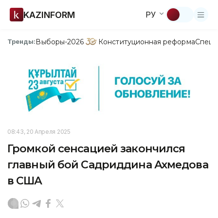
KAZINFORM
РУ
Выборы-2026
Конституционная реформа
Спецп
Тренды:
08:43, 20 Апреля 2025
Громкой сенсацией закончился
главный бой Садриддина Ахмедова
в США