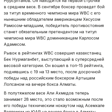
Нурсултанов. Он находится на первой строчке
в среднем весе. В сентябре боксер проведет бой
за титул временного чемпиона мира WBC с его
нынешним обладателем американцем Хесусом
Рамосом-младшим, победитель противостояния
станет обязательным претендентом на титул
чемпиона мира WBC доминиканцем Карлосом
Адамесом.
Рывок в рейтингах WBC совершил казахстанец
Бек Нурмаганбет, выступающий в суперсредней
весовой категории. Он вошел в топ-15 рейтинга,
поднявшись с 19 на 13 место, после досрочной
победы над российским боксером Артышем
Лопсаном на вечере бокса Алматы.
В полутяжелом весе Али Ахмедов теперь
занимает 28 место, это стало возможным после
его победы техническим нокаутом над Асемхале
Веллемом из ЮАР на вечере бокса в Алматы.