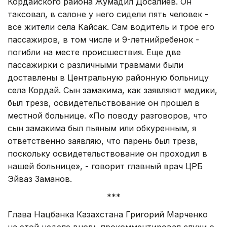
Кордайского района Жумадил Досалиев. Он
таксовал, в салоне у него сидели пять человек -
все жители села Кайсак. Сам водитель и трое его
пассажиров, в том числе и 9-летнийребенок -
погибли на месте происшествия. Еще две
пассажирки с различными травмами были
доставлены в Центральную районную больницу
села Кордай. Сын замакима, как заявляют медики,
был трезв, освидетельствование он прошел в
местной больнице. «По поводу разговоров, что
сын замакима был пьяным или обкуренным, я
ответственно заявляю, что парень был трезв,
поскольку освидетельствование он проходил в
нашей больнице», - говорит главный врач ЦРБ
Эйваз Заманов.
***
Глава Нацбанка Казахстана Григорий Марченко
на этой неделе вновь прокомментировал слухи о