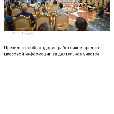
Фото: Акорда
Президент поблагодарил работников средств
массовой информации за деятельное участие
в построении Справедливого, Чистого,
Безопасного и Сильного Казахстана.
— Вы способствуете укоренению
в обществе принципов «Закон и Порядок»,
«Адал азамат», а также популяризации
концепции «Таза Қазақстан». Тем самым
вы вносите существенную лепту
в обновление образа жизни и сознания
нашего народа. Уверен, что