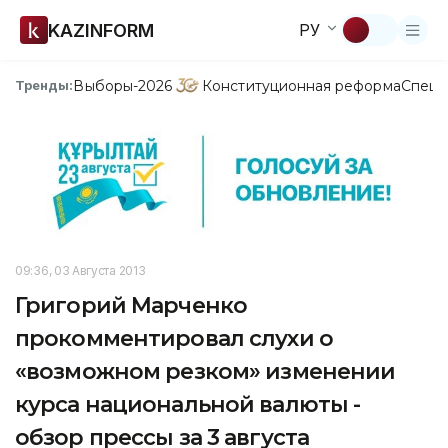
KAZINFORM
РУ
Выборы-2026
Конституционная реформа
Спецп
Тренды:
09:36, 03 Августа 2013
Григорий Марченко
прокомментировал слухи о
«возможном резком» изменении
курса национальной валюты -
обзор прессы за 3 августа