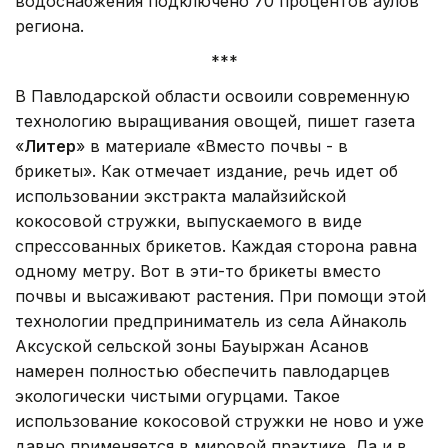
водоснабжения подключено 70 процентов аулов
региона.
***
В Павлодарской области освоили современную
технологию выращивания овощей, пишет газета
«
Литер
» в материале «Вместо почвы - в
брикеты». Как отмечает издание, речь идет об
использовании экстракта малайзийской
кокосовой стружки, выпускаемого в виде
спрессованных брикетов. Каждая сторона равна
одному метру. Вот в эти-то брикеты вместо
почвы и высаживают растения. При помощи этой
технологии предприниматель из села Айнаколь
Акcуской сельской зоны Бауыржан Асанов
намерен полностью обеспечить павлодарцев
экологически чистыми огурцами. Такое
использование кокосовой стружки не ново и уже
давно применяется в мировой практике. Да и в