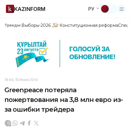
KAZINFORM
РУ
Выборы-2026
Конституционная реформа
Спецп
Тренды:
18:49, 15 Июня 2014
Greenpeace потеряла
пожертвования на 3,8 млн евро из-
за ошибки трейдера