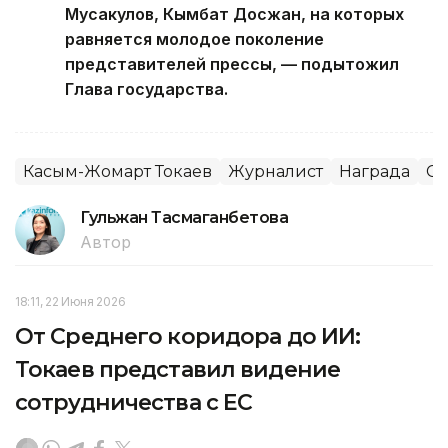
Мусакулов, Кымбат Досжан, на которых
равняется молодое поколение
представителей прессы, — подытожил
Глава государства.
Касым-Жомарт Токаев
Журналист
Награда
С
Гульжан Тасмаганбетова
Автор
18:11, 22 Июня 2026
От Среднего коридора до ИИ:
Токаев представил видение
сотрудничества с ЕС