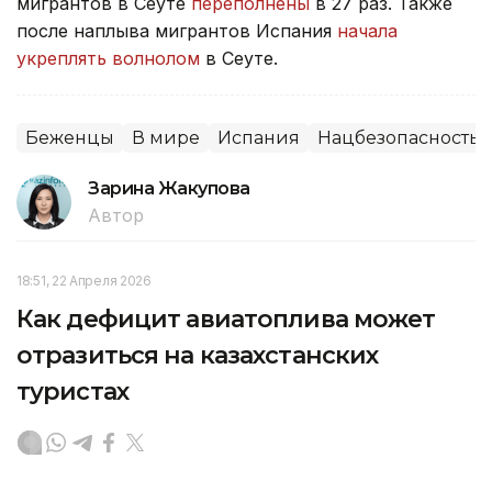
мигрантов в Сеуте
переполнены
в 27 раз. Также
после наплыва мигрантов Испания
начала
укреплять волнолом
в Сеуте.
Беженцы
В мире
Испания
Нацбезопасность
Зарина Жакупова
Автор
18:51, 22 Апреля 2026
Как дефицит авиатоплива может
отразиться на казахстанских
туристах