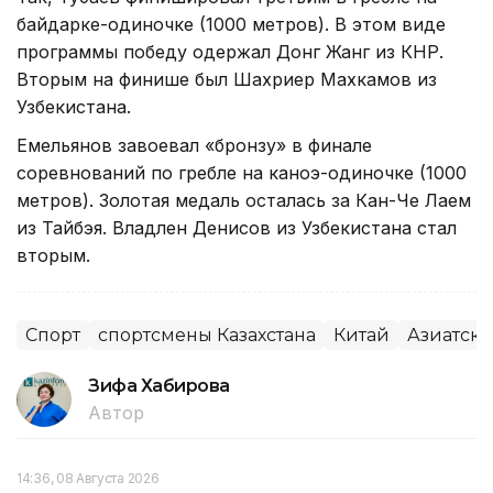
байдарке-одиночке (1000 метров). В этом виде
программы победу одержал Донг Жанг из КНР.
Вторым на финише был Шахриер Махкамов из
Узбекистана.
Емельянов завоевал «бронзу» в финале
соревнований по гребле на каноэ-одиночке (1000
метров). Золотая медаль осталась за Кан-Че Лаем
из Тайбэя. Владлен Денисов из Узбекистана стал
вторым.
Спорт
спортсмены Казахстана
Китай
Азиатск
Зифа Хабирова
Автор
14:36, 08 Августа 2026