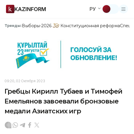
KAZINFORM
РУ
Выборы-2026
Конституционная реформа
Спецп
Тренды:
09:20, 02 Октября 2023
Гребцы Кирилл Тубаев и Тимофей
Емельянов завоевали бронзовые
медали Азиатских игр