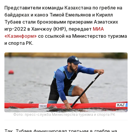
Представители команды Казахстана по гребле на
байдарках и каноэ Тимой Емельянов и Кирилл
Тубаев стали бронзовыми призерами Азиатских
игр-2022 в Ханчжоу (КНР), передает
МИА
«Казинформ»
со ссылкой на Министерство туризма
и спорта РК.
Фото: пресс-служба Министерства туризма и спорта РК
Так, Тубаев финишировал третьим в гребле на