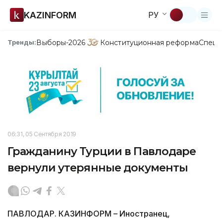
KAZINFORM
РУ
Выборы-2026
Конституционная реформа
Спецп
Тренды:
06:31, 05 Сентября 2019
Гражданину Турции в Павлодаре
вернули утерянные документы
ПАВЛОДАР. КАЗИНФОРМ – Иностранец,