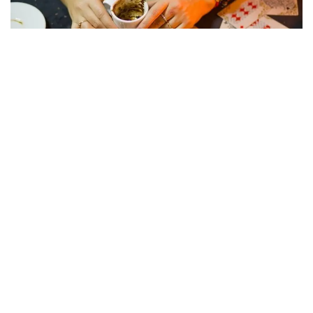
Фото: dzen.ru
Возвращаясь домой, пенсионерка столкнулась с
тремя незнакомыми женщинами, которые под
предлогом снятия «проклятия» завладели ее
золотыми украшениями и денежными средствами
на общую сумму 15 млн теңге.
Все началось с невинного вопроса о направлении
к стоматологии, однако разговор быстро перерос