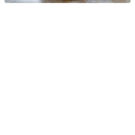
Фото: pixabay
— Коллективный трудовой договор, в
соответствии с требованиями Трудового
кодекса, может устанавливать
дополнительные льготы и гарантии для
работников. Наиболее распространенной
дополнительной гарантией являются
дополнительные трудовые отпуска,
гарантии для работников с семейными
обязанностями, а также дополнительные
выплаты, повышение гарантии оплаты
труда, гарантии по охране труда. Все эти
дополнительные требования могут
включаться в пункты коллективного
договора, — сказал Ерлан Исмагулов,
отвечая на вопросы журналистов.