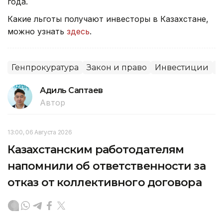
года.
Какие льготы получают инвесторы в Казахстане,
можно узнать
здесь
.
Генпрокуратура
Закон и право
Инвестиции
С
Адиль Саптаев
Автор
13:00, 06 Августа 2026
Казахстанским работодателям
напомнили об ответственности за
отказ от коллективного договора