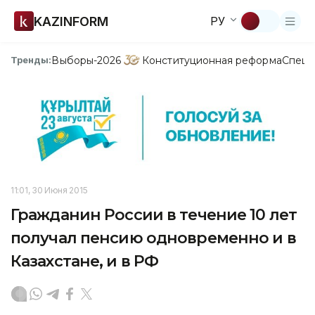
KAZINFORM
РУ
Выборы-2026
Конституционная реформа
Спецп
Тренды:
11:01, 30 Июня 2015
Гражданин России в течение 10 лет
получал пенсию одновременно и в
Казахстане, и в РФ