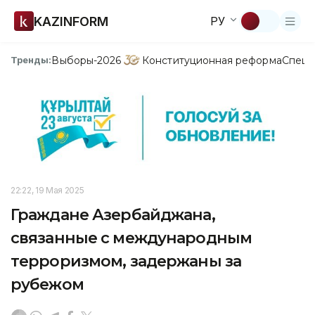
KAZINFORM
РУ
Выборы-2026
Конституционная реформа
Спецп
Тренды:
22:22, 19 Мая 2025
Граждане Азербайджана,
связанные с международным
терроризмом, задержаны за
рубежом