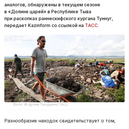
аналогов, обнаружены в текущем сезоне
в «Долине царей» в Республике Тыва
при раскопках раннескифского кургана Туннуг,
передает Kazinform со ссылкой на
ТАСС.
Фото: © Артем Геодакян/ ТАСС
Разнообразие находок свидетельствует о том,
что здесь были собраны люди из далеких