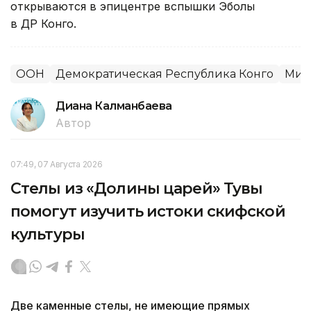
открываются в эпицентре вспышки Эболы
в ДР Конго.
ООН
Демократическая Республика Конго
Мир
Диана Калманбаева
Автор
07:49, 07 Августа 2026
Стелы из «Долины царей» Тувы
помогут изучить истоки скифской
культуры
Две каменные стелы, не имеющие прямых