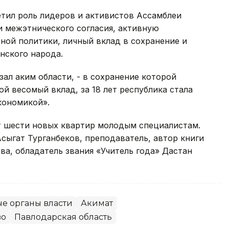
етил роль лидеров и активистов Ассамблеи
и межэтнического согласия, активную
ной политики, личный вклад в сохранение и
нского народа.
азал аким области, - в сохранение которой
й весомый вклад, за 18 лет республика стала
кономикой».
от шести новых квартир молодым специалистам.
Асыгат Турганбеков, преподаватель, автор книги
ева, обладатель звания «Учитель года» Дастан
е органы власти
Акимат
во
Павлодарская область