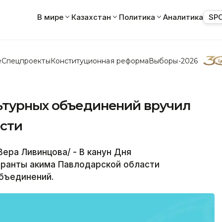
В мире
Казахстан
Политика
Аналитика
SP
е
Спецпроекты
Конституционная реформа
Выборы-2026
ьтурных объединений вручил
сти
ера Ливинцова/ - В канун Дня
гранты акима Павлодарской области
бъединений.