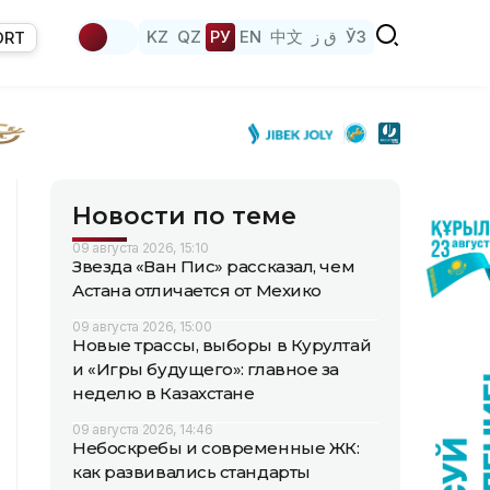
KZ
QZ
РУ
EN
中文
ق ز
ЎЗ
ORT
Новости по теме
09 августа 2026, 15:10
Звезда «Ван Пис» рассказал, чем
Астана отличается от Мехико
09 августа 2026, 15:00
Новые трассы, выборы в Курултай
и «Игры будущего»: главное за
неделю в Казахстане
09 августа 2026, 14:46
Небоскребы и современные ЖК:
как развивались стандарты