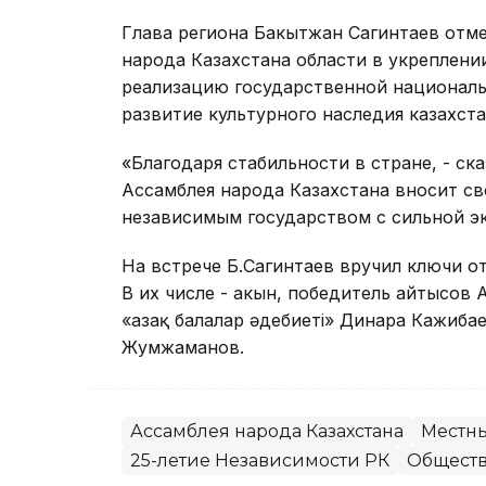
Глава региона Бакытжан Сагинтаев отм
народа Казахстана области в укреплени
реализацию государственной националь
развитие культурного наследия казахста
«Благодаря стабильности в стране, - ск
Ассамблея народа Казахстана вносит сво
независимым государством с сильной э
На встрече Б.Сагинтаев вручил ключи 
В их числе - акын, победитель айтысов 
«Қазақ балалар әдебиеті» Динара Кажиба
Жумжаманов.
Ассамблея народа Казахстана
Местны
25-летие Независимости РК
Общест