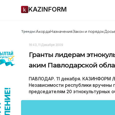
KAZINFORM
Акорда
Назначения
Закон и порядок
Дось
Тренды:
16:43, 11 Декабря 2009
Гранты лидерам этнокул
аким Павлодарской обла
ПАВЛОДАР. 11 декабря. КАЗИНФОРМ /В
Независимости республики вручены 
председателям 20 этнокультурных о