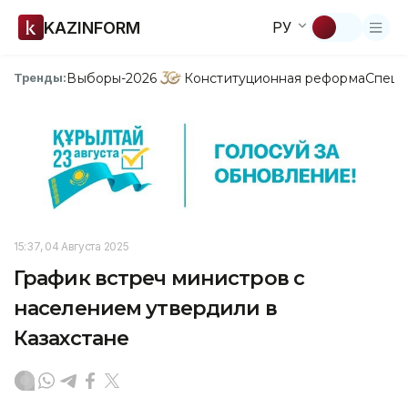
KAZINFORM
РУ
Выборы-2026
Конституционная реформа
Спецп
Тренды:
15:37, 04 Августа 2025
График встреч министров с
населением утвердили в
Казахстане