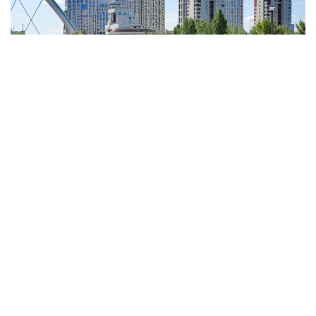
Фото: Виктор Федюнин / Kazinform
На западе, севере, юге
области Абай
ожидаются
дождь, гроза, днем град, шквал. Ночью и утром
на севере, в центре области ожидается туман.
Ветер северо-западный, северный на западе, юге,
в центре области 15-20, днем порывы 23 м/с.
На юге, в центре области сохраняется высокая
пожарная опасность, на северо-востоке области