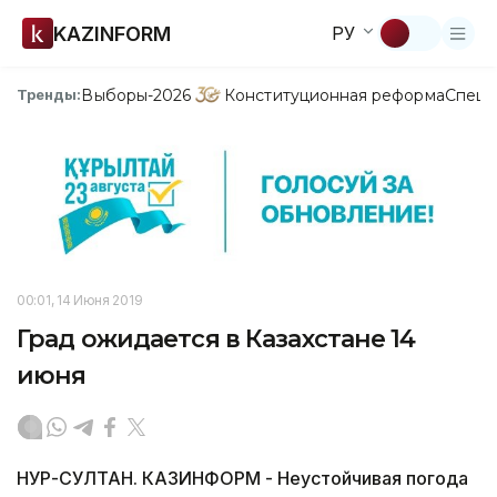
KAZINFORM
РУ
Выборы-2026
Конституционная реформа
Спецп
Тренды:
00:01, 14 Июня 2019
Град ожидается в Казахстане 14
июня
НУР-СУЛТАН. КАЗИНФОРМ - Неустойчивая погода