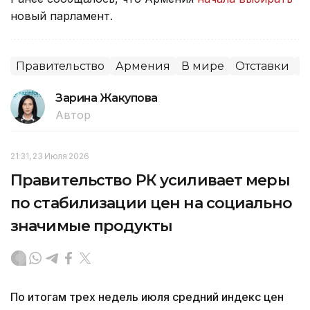
новый парламент.
Правительство
Армения
В мире
Отставки
П
Зарина Жакупова
Автор
21:31, 23 Июля 2026
Правительство РК усиливает меры
по стабилизации цен на социально
значимые продукты
По итогам трех недель июля средний индекс цен