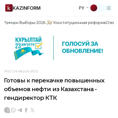
KAZINFORM
РУ
Выборы-2026
Конституционная реформа
Спецп
Тренды:
19:07, 04 Августа 2023
Готовы к перекачке повышенных
объемов нефти из Казахстана -
гендиректор КТК