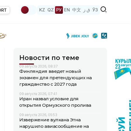
KZ
QZ
РУ
EN
中文
ق ز
ЎЗ
ORT
Новости по теме
09 августа 2026, 08:37
Финляндия введет новый
экзамен для претендующих на
гражданство с 2027 года
09 августа 2026, 07:41
Иран назвал условие для
открытия Ормузского пролива
09 августа 2026, 05:53
Извержение вулкана Этна
нарушило авиасообщение на