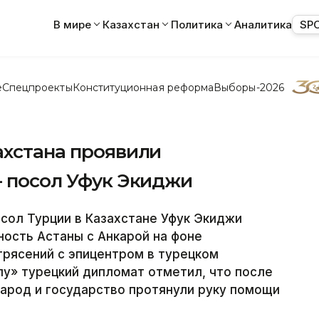
В мире
Казахстан
Политика
Аналитика
SP
е
Спецпроекты
Конституционная реформа
Выборы-2026
ахстана проявили
- посол Уфук Экиджи
ол Турции в Казахстане Уфук Экиджи
ость Астаны с Анкарой на фоне
рясений с эпицентром в турецком
у» турецкий дипломат отметил, что после
народ и государство протянули руку помощи