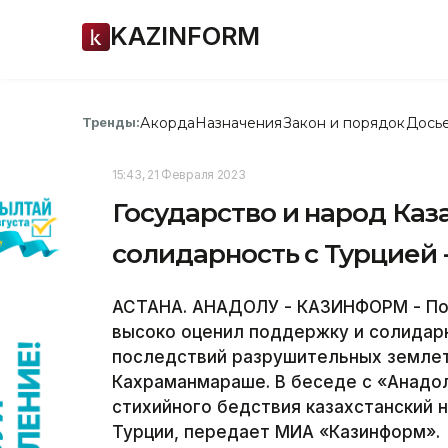
KAZINFORM
Акорда
Назначения
Закон и порядок
Дось
Тренды:
15:43, 21 Февраля 2023
Государство и народ Каз
солидарность с Турцией 
АСТАНА. АНАДОЛУ - КАЗИНФОРМ - Пос
высоко оценил поддержку и солидарн
последствий разрушительных землет
Кахраманмараше. В беседе с «Анадол
стихийного бедствия казахстанский 
Турции, передает МИА «Казинформ».