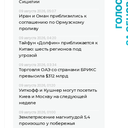
Сицилии
09 августа 2026, 05:07
Иран и Оман приблизились к
соглашению по Ормузскому
проливу
09 августа 2026, 04:20
Тайфун «Долфин» приближается к
Китаю: шесть регионов под
угрозой
09 августа 2026, 03:34
Торговля ОАЭ со странами БРИКС
превысила $312 млрд
09 августа 2026, 01:20
Уиткофф и Кушнер могут посетить
Киев и Москву на следующей
неделе
09 августа 2026, 01:00
Землетрясение магнитудой 5,4
произошло у побережья