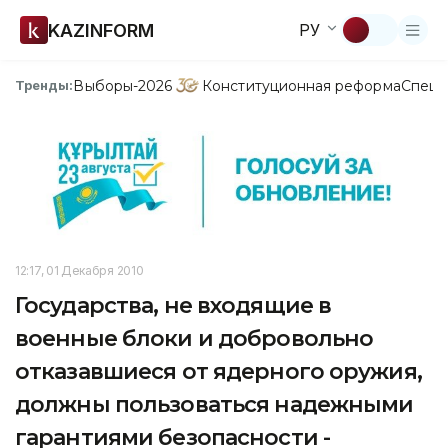
KAZINFORM
РУ
Выборы-2026
Конституционная реформа
Спецп
Тренды:
12:17, 01 Декабря 2010
Государства, не входящие в
военные блоки и добровольно
отказавшиеся от ядерного оружия,
должны пользоваться надежными
гарантиями безопасности -