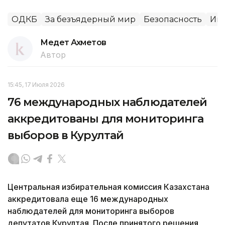
ОДКБ
За безъядерный мир
Безопасность
Инт
Медет Ахметов
Автор
15:45, 17 Июля 2026
76 международных наблюдателей
аккредитованы для мониторинга
выборов в Курултай
Центральная избирательная комиссия Казахстана
аккредитовала еще 16 международных
наблюдателей для мониторинга выборов
депутатов Курултая. После принятого решения