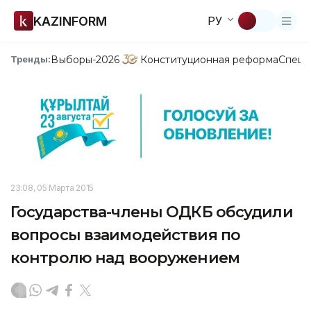
KAZINFORM
РУ
Выборы-2026
Конституционная реформа
Спецп
Тренды:
23:08, 05 Марта 2015
Государства-члены ОДКБ обсудили
вопросы взаимодействия по
контролю над вооружением