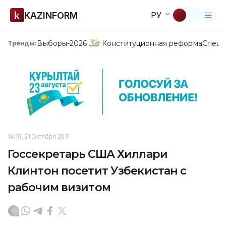
KAZINFORM
РУ
Выборы-2026
Конституционная реформа
Спецп
Тренды:
14:19, 21 Октября 2011
Госсекретарь США Хиллари
Клинтон посетит Узбекистан с
рабочим визитом