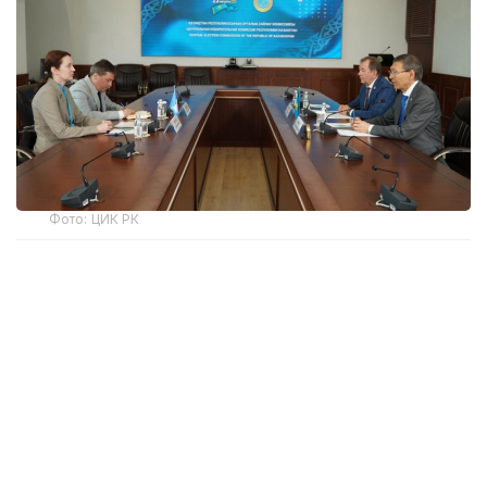
Фото: ЦИК РК
Председатель Центризбиркома подчеркнул
многолетний опыт сотрудничества и постоянное
участие наблюдателей МПА СНГ в наблюдении за
ходом проведения электоральных кампаний в
нашей стране.
Нурлан Абдиров напомнил об участии миссии в
наблюдении за прошедшим в марте текущего
года в Казахстане референдуме по принятию