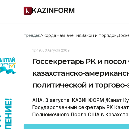
KAZINFORM
Акорда
Назначения
Закон и порядок
Дось
Тренды:
12:49, 03 Августа 2009
Госсекретарь РК и посо
казахстанско-американск
политической и торгово
АНА. 3 августа. КАЗИНФОРМ /Канат К
Государственный секретарь РК Канат
Полномочного Посла США в Казахста