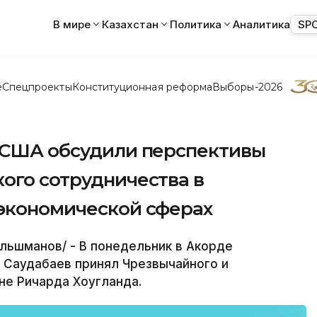
В мире
Казахстан
Политика
Аналитика
SP
е
Спецпроекты
Конституционная реформа
Выборы-2026
л США обсудили перспективы
ого сотрудничества в
-экономической сферах
ульшманов/ - В понедельник в Акорде
 Саудабаев принял Чрезвычайного и
не Ричарда Хоугланда.