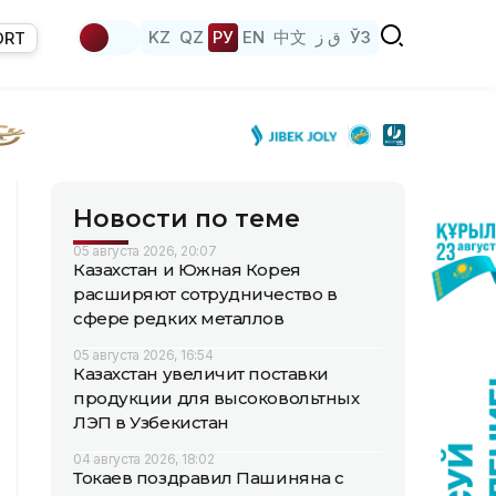
KZ
QZ
РУ
EN
中文
ق ز
ЎЗ
ORT
Новости по теме
05 августа 2026, 20:07
Казахстан и Южная Корея
расширяют сотрудничество в
сфере редких металлов
05 августа 2026, 16:54
Казахстан увеличит поставки
продукции для высоковольтных
ЛЭП в Узбекистан
04 августа 2026, 18:02
Токаев поздравил Пашиняна с