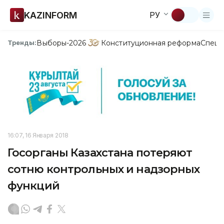
KAZINFORM
РУ
Выборы-2026
Конституционная реформа
Спецп
Тренды:
16:07, 16 Января 2018
Госорганы Казахстана потеряют
сотню контрольных и надзорных
функций