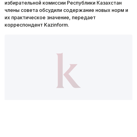
избирательной комиссии Республики Казахстан
члены совета обсудили содержание новых норм и
их практическое значение, передает
корреспондент Kazinform.
Фото: Мақсат Шағырбаев / Kazinform
Председатель Центральной избирательной
комиссии Республики Казахстан Нурлан Абдиров