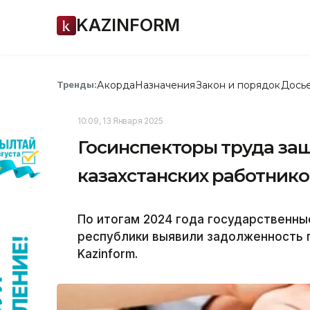
KAZINFORM
Акорда
Назначения
Закон и порядок
Дось
Тренды:
10:09, 13 Января 2025
Госинспекторы труда защ
казахстанских работнико
По итогам 2024 года государственны
республики выявили задолженность п
Kazinform.