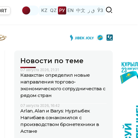
KZ
QZ
РУ
EN
中文
ق ز
ЎЗ
ORT
Новости по теме
07 августа 2026, 21:31
Казахстан определил новые
направления торгово-
экономического сотрудничества с
рядом стран
07 августа 2026, 16:42
Arlan, Alan и Barys: Нурлыбек
Налибаев ознакомился с
производством бронетехники в
Астане