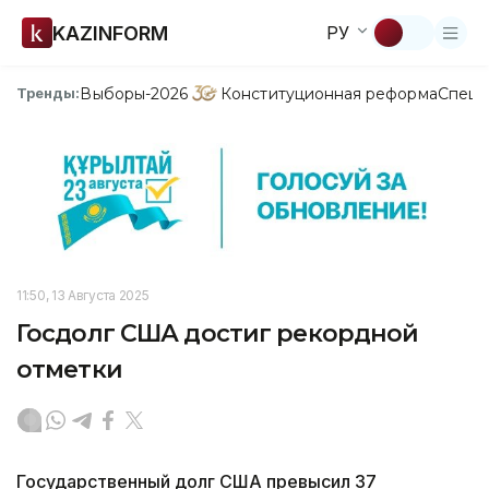
KAZINFORM
РУ
Выборы-2026
Конституционная реформа
Спецп
Тренды:
11:50, 13 Августа 2025
Госдолг США достиг рекордной
отметки
Государственный долг США превысил 37