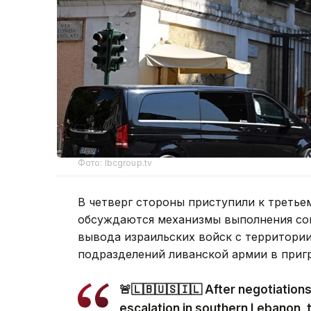
Фото: lbcgroup.tv
В четверг стороны приступили к третье
обсуждаются механизмы выполнения сог
вывода израильских войск с территори
подразделений ливанской армии в приг
🚨🇱🇧🇺🇸🇮🇱 After negotiation
escalation in southern Lebanon, 