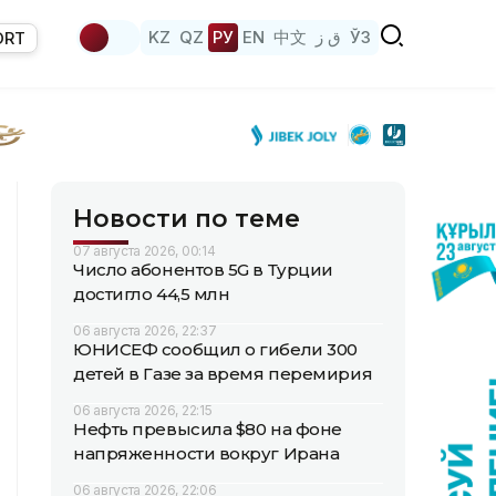
KZ
QZ
РУ
EN
中文
ق ز
ЎЗ
ORT
Новости по теме
07 августа 2026, 00:14
Число абонентов 5G в Турции
достигло 44,5 млн
06 августа 2026, 22:37
ЮНИСЕФ сообщил о гибели 300
детей в Газе за время перемирия
06 августа 2026, 22:15
Нефть превысила $80 на фоне
напряженности вокруг Ирана
06 августа 2026, 22:06