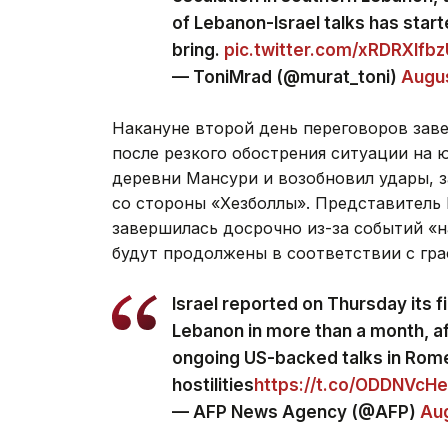
of Lebanon-Israel talks has start
bring.
pic.twitter.com/xRDRXlfb
— ToniMrad (@murat_toni)
Augus
Накануне второй день переговоров зав
после резкого обострения ситуации на 
деревни Мансури и возобновил удары, 
со стороны «Хезболлы». Представитель
завершилась досрочно из-за событий «н
будут продолжены в соответствии с гра
Israel reported on Thursday its fir
Lebanon in more than a month, af
ongoing US-backed talks in Rom
hostilities
https://t.co/ODDNVcH
— AFP News Agency (@AFP)
Aug