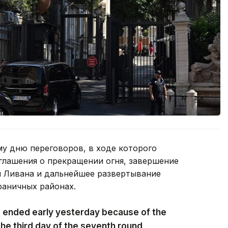
му дню переговоров, в ходе которого
лашения о прекращении огня, завершение
и Ливана и дальнейшее развертывание
раничных районах.
s ended early yesterday because of the
the third day of the seventh round