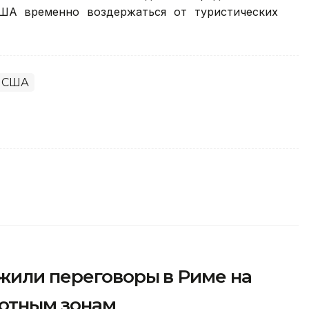
ША временно воздержаться от туристических
США
жили переговоры в Риме на
лотным зонам