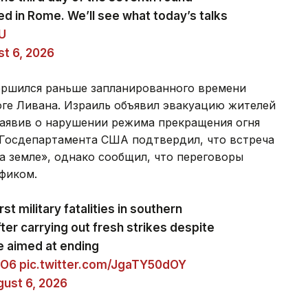
ed in Rome. We’ll see what today’s talks
zU
t 6, 2026
ершился раньше запланированного времени
юге Ливана. Израиль объявил эвакуацию жителей
заявив о нарушении режима прекращения огня
 Госдепартамента США подтвердил, что встреча
а земле», однако сообщил, что переговоры
фиком.
st military fatalities in southern
ter carrying out fresh strikes despite
e aimed at ending
eO6
pic.twitter.com/JgaTY50dOY
ust 6, 2026