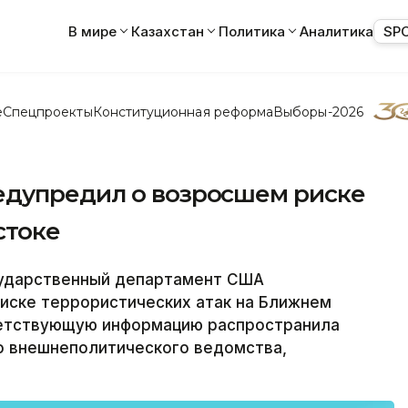
В мире
Казахстан
Политика
Аналитика
SP
е
Спецпроекты
Конституционная реформа
Выборы-2026
едупредил о возросшем риске
стоке
сударственный департамент США
иске террористических атак на Ближнем
ветствующую информацию распространила
о внешнеполитического ведомства,