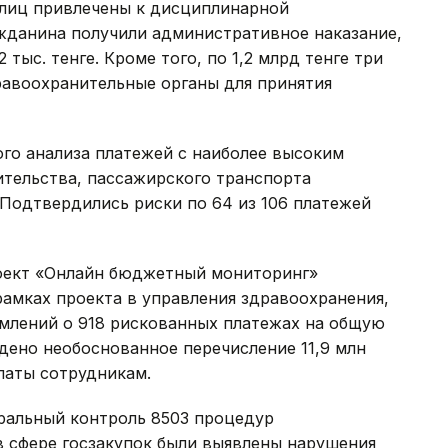
лиц привлечены к дисциплинарной
ажданина получили административное наказание,
тыс. тенге. Кроме того, по 1,2 млрд тенге три
равоохранительные органы для принятия
ого анализа платежей с наиболее высоким
ительства, пассажирского транспорта
Подтвердились риски по 64 из 106 платежей
роект «Онлайн бюджетный мониторинг»
рамках проекта в управления здравоохранения,
омлений о 918 рискованных платежах на общую
ждено необоснованное перечисление 11,9 млн
латы сотрудникам.
еральный контроль 8503 процедур
 в сфере госзакупок были выявлены нарушения