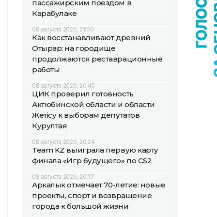
пассажирским поездом в
Карабулаке
08 августа 2026, 21:00
Как восстанавливают древний
Отырар: на городище
продолжаются реставрационные
работы
08 августа 2026, 20:45
ЦИК проверил готовность
Актюбинской области и области
Жетісу к выборам депутатов
Курултая
08 августа 2026, 20:24
Team KZ выиграла первую карту
финала «Игр будущего» по CS2
08 августа 2026, 20:17
Аркалык отмечает 70-летие: новые
проекты, спорт и возвращение
города к большой жизни