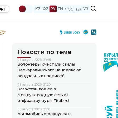
KZ
QZ
РУ
EN
中文
ق ز
ЎЗ
ORT
Новости по теме
08 августа 2026, 21:46
Волонтеры очистили скалы
Каркаралинского нацпарка от
вандальных надписей
08 августа 2026, 21:20
Казахстан вошел в
международную сеть AI-
инфраструктуры Firebird
08 августа 2026, 21:10
Автомобиль столкнулся с