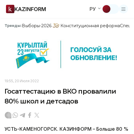
KAZINFORM
РУ
Выборы-2026
Конституционная реформа
Спецп
Тренды:
19:55, 20 Июля 2022
Госаттестацию в ВКО провалили
80% школ и детсадов
УСТЬ-КАМЕНОГОРСК. КАЗИНФОРМ – Больше 80 %