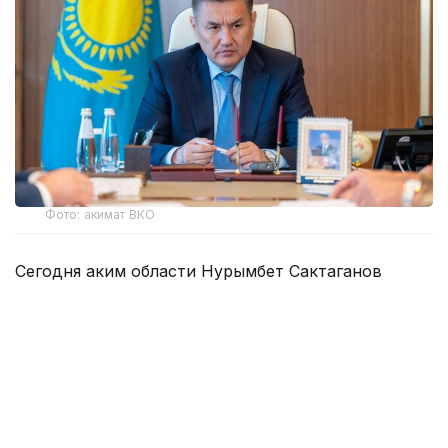
Фото: акимат ВКО
Сегодня аким области Нурымбет Сактаганов
собрал руководителей экстренных служб,
коммунальных предприятий, энергетических
организаций и акимов городов и районов, чтобы
оценить текущую обстановку, определить
первоочередные задачи и держать на постоянном
контроле восстановление электроснабжения,
расчистку территорий и помощь жителям