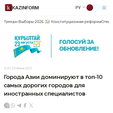
KAZINFORM
РУ
Выборы-2026
Конституционная реформа
Спецп
Тренды:
11:37, 23 Июня 2021
Города Азии доминируют в топ-10
самых дорогих городов для
иностранных специалистов