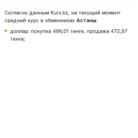
Согласно данным Kurs.kz, на текущий момент
средний курс в обменниках
Астаны
:
доллар: покупка 466,01 тенге, продажа 472,97
тенге;
евро: покупка 534,00 тенге, продажа 543,99
тенге;
рубль: покупка 5,45 тенге, продажа 5,65 тенге.
В обменниках
Алматы
:
доллар: покупка 468,80 тенге, продажа 470,93
тенге;
евро: покупка 538,42 тенге, продажа 543,90
тенге;
рубль: покупка 5,44 тенге, продажа 5,60 тенге.
В
Шымкенте
: