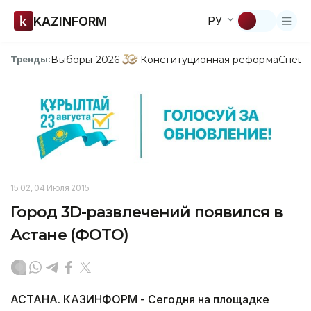
KAZINFORM
РУ
Выборы-2026
Конституционная реформа
Спецп
Тренды:
15:02, 04 Июля 2015
Город 3D-развлечений появился в
Астане (ФОТО)
АСТАНА. КАЗИНФОРМ - Сегодня на площадке