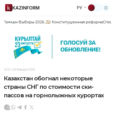
KAZINFORM
РУ
Выборы-2026
Конституционная реформа
Спецп
Тренды:
12:01, 29 Января 2025
Казахстан обогнал некоторые
страны СНГ по стоимости ски-
пассов на горнолыжных курортах