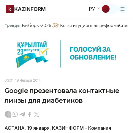
KAZINFORM
РУ
Выборы-2026
Конституционная реформа
Спецп
Тренды:
03:01, 19 Января 2014
Google презентовала контактные
линзы для диабетиков
АСТАНА. 19 января. КАЗИНФОРМ - Компания