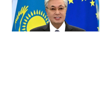
Снимок экрана
«Спустя десятилетие после подписания в 2015
году Соглашения о расширенном партнерстве
и сотрудничестве (СРПС) Европейский союз
сегодня является крупнейшим торговым
и инвестиционным партнером Казахстана.
Тысячи европейских компаний успешно работают
в нашей стране, получая прибыль и выгоды
для Европы и одновременно способствуя
модернизации и диверсификации нашей