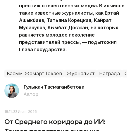
престиж отечественных медиа. В их числе
такие известные журналисты, как Ертай
Ашыкбаев, Татьяна Корецкая, Кайрат
Мусакулов, Кымбат Досжан, на которых
равняется молодое поколение
представителей прессы, — подытожил
Глава государства.
Касым-Жомарт Токаев
Журналист
Награда
С
Гульжан Тасмаганбетова
Автор
18:11, 22 Июня 2026
От Среднего коридора до ИИ: