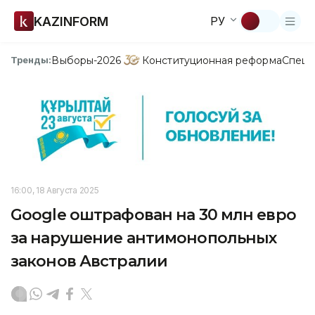
KAZINFORM
РУ
Выборы-2026
Конституционная реформа
Спецп
Тренды:
16:00, 18 Августа 2025
Google оштрафован на 30 млн евро
за нарушение антимонопольных
законов Австралии