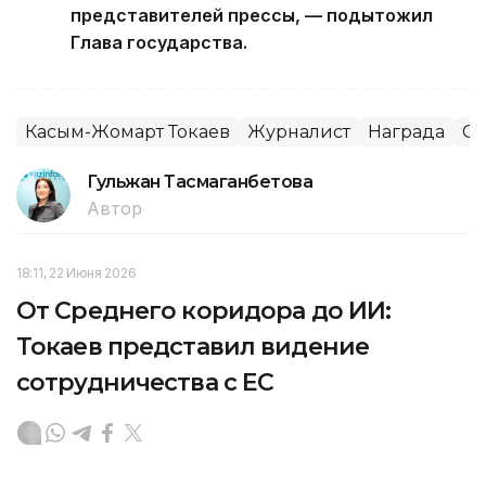
представителей прессы, — подытожил
Глава государства.
Касым-Жомарт Токаев
Журналист
Награда
С
Гульжан Тасмаганбетова
Автор
18:11, 22 Июня 2026
От Среднего коридора до ИИ:
Токаев представил видение
сотрудничества с ЕС