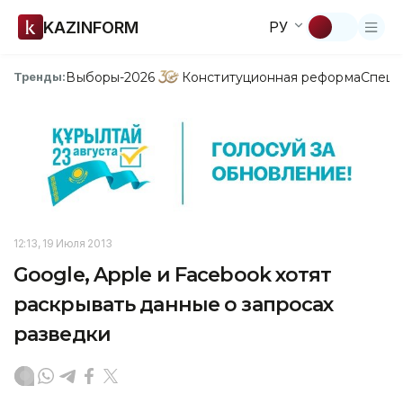
KAZINFORM
РУ
Выборы-2026
Конституционная реформа
Спецп
Тренды:
12:13, 19 Июля 2013
Google, Apple и Facebook хотят
раскрывать данные о запросах
разведки