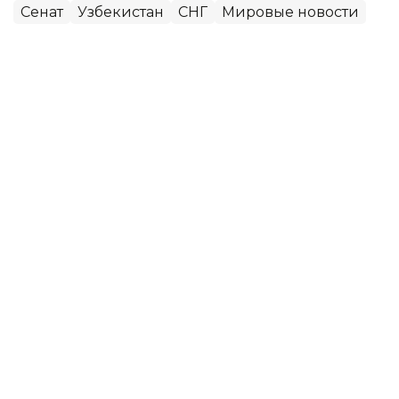
Сенат
Узбекистан
СНГ
Мировые новости
Алихан Аскар
Автор
11:34, 30 Июня 2026
Началось последнее в истории
совместное заседание палат
Парламента РК
В Астане началось последнее в истории
совместное заседание палат Парламента
Казахстана, передает корреспондент агентства
Kazinform.