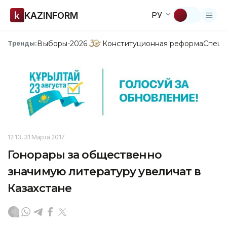
KAZINFORM
РУ
Выборы-2026
Конституционная реформа
Спецп
Тренды:
12:13, 31 Марта 2017
Гонорары за общественно
значимую литературу увеличат в
Казахстане