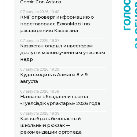
Comic Con Astana
07 августа 2026, 19:48
КМГ опроверг информацию о
переговорах с ExxonMobil по
расширению Кашагана
07 августа 2026, 19:37
Казахстан открыл инвесторам
доступ к малоизученным участкам
недр
07 августа 2026, 19:26
Куда сходить в Алматы 8 и 9
августа
07 августа 2026, 18:58
Названы обладатели гранта
«Тәуелсіздік ұрпақтары» 2026 года
07 августа 2026, 18:39
Как выбрать безопасный
школьный рюкзак —
рекомендации ортопеда