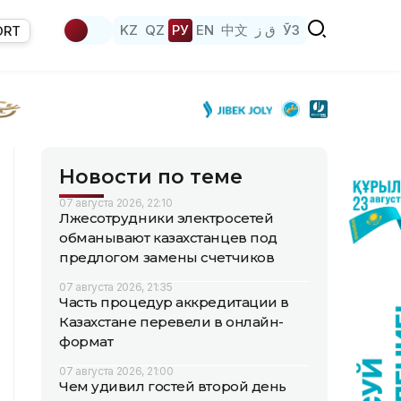
KZ
QZ
РУ
EN
中文
ق ز
ЎЗ
ORT
Новости по теме
07 августа 2026, 22:10
Лжесотрудники электросетей
обманывают казахстанцев под
предлогом замены счетчиков
07 августа 2026, 21:35
Часть процедур аккредитации в
Казахстане перевели в онлайн-
формат
07 августа 2026, 21:00
Чем удивил гостей второй день