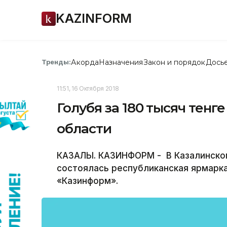
KAZINFORM
Акорда
Назначения
Закон и порядок
Дось
Тренды:
11:51, 16 Октября 2018
Голубя за 180 тысяч тен
области
КАЗАЛЫ. КАЗИНФОРМ - В Казалинско
состоялась республиканская ярмарк
«Казинформ».