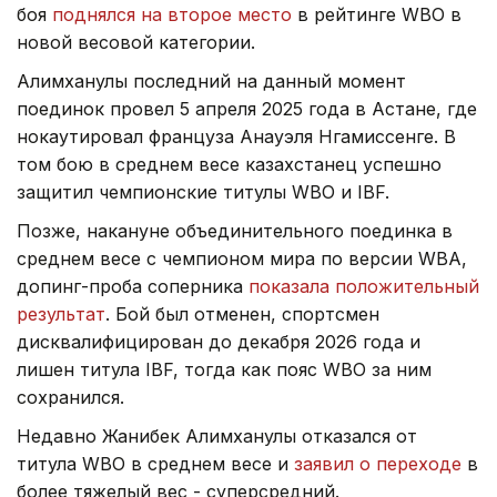
боя
поднялся на второе место
в рейтинге WBO в
новой весовой категории.
Алимханулы последний на данный момент
поединок провел 5 апреля 2025 года в Астане, где
нокаутировал француза Анауэля Нгамиссенге. В
том бою в среднем весе казахстанец успешно
защитил чемпионские титулы WBO и IBF.
Позже, накануне объединительного поединка в
среднем весе с чемпионом мира по версии WBA,
допинг-проба соперника
показала положительный
результат
. Бой был отменен, спортсмен
дисквалифицирован до декабря 2026 года и
лишен титула IBF, тогда как пояс WBO за ним
сохранился.
Недавно Жанибек Алимханулы отказался от
титула WBO в среднем весе и
заявил о переходе
в
более тяжелый вес - суперсредний.