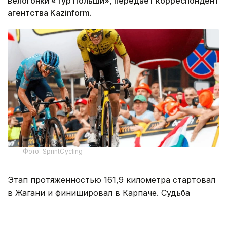
велогонки «Тур Польши», передает корреспондент
агентства Kazinform.
Фото: SprintCycling
Этап протяженностью 161,9 километра стартовал
в Жагани и финишировал в Карпаче. Судьба
победы решилась в концовке гонки, где впереди
осталась группа из трех гонщиков.