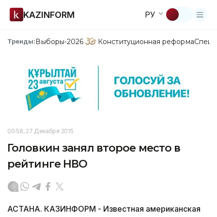
KAZINFORM
РУ
Выборы-2026
Конституционная реформа
Спецп
Тренды:
00:58, 27 Декабря 2015
Головкин занял второе место в
рейтинге НВО
АСТАНА. КАЗИНФОРМ - Известная американская