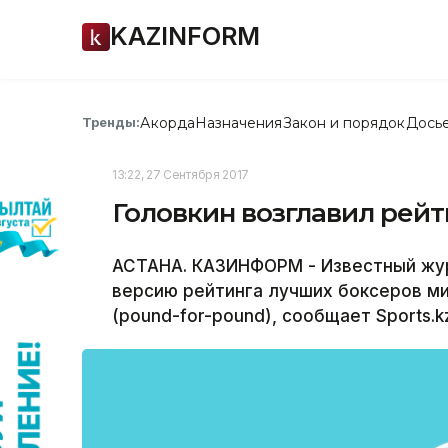
KAZINFORM
Акорда
Назначения
Закон и порядок
Дось
Тренды:
13:22, 27 Сентября 2017
Головкин возглавил рейт
АСТАНА. КАЗИНФОРМ - Известный жур
версию рейтинга лучших боксеров ми
(pound-for-pound), сообщает Sports.kz