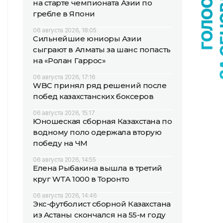
на старте чемпионата Азии по
гребле в Япони
06 августа 2026, 18:05
Сильнейшие юниоры Азии
сыграют в Алматы за шанс попасть
на «Ролан Гаррос»
06 августа 2026, 17:16
WBC принял ряд решений после
побед казахстанских боксеров
06 августа 2026, 15:17
Юношеская сборная Казахстана по
водному поло одержала вторую
победу на ЧМ
06 августа 2026, 14:55
Елена Рыбакина вышла в третий
круг WTA 1000 в Торонто
06 августа 2026, 14:46
Экс-футболист сборной Казахстана
из Астаны скончался на 55-м году