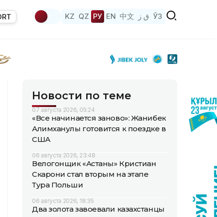
KZ
QZ
РУ
EN
中文
ق ز
ЎЗ
ORT
Новости по теме
07 августа 2026, 05:24
«Все начинается заново»: Жанибек
Алимханулы готовится к поездке в
США
06 августа 2026, 23:48
Велогонщик «Астаны» Кристиан
Скарони стал вторым на этапе
Тура Польши
06 августа 2026, 18:35
Два золота завоевали казахстанцы