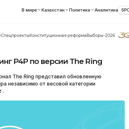
В мире
Казахстан
Политика
Аналитика
SP
е
Спецпроекты
Конституционная реформа
Выборы-2026
инг P4P по версии The Ring
нал The Ring представил обновленную
ра независимо от весовой категории
 .