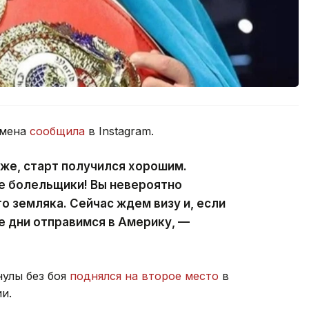
смена
сообщила
в Instagram.
оже, старт получился хорошим.
е болельщики! Вы невероятно
о земляка. Сейчас ждем визу и, если
е дни отправимся в Америку, —
нулы без боя
поднялся на второе место
в
и.