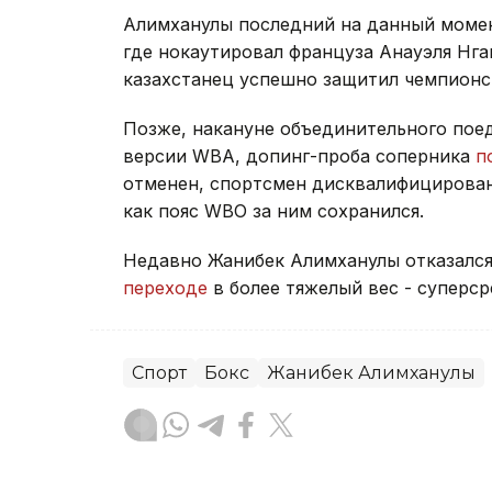
Алимханулы последний на данный момент
где нокаутировал француза Анауэля Нга
казахстанец успешно защитил чемпионс
Позже, накануне объединительного пое
версии WBA, допинг-проба соперника
п
отменен, спортсмен дисквалифицирован 
как пояс WBO за ним сохранился.
Недавно Жанибек Алимханулы отказался
переходе
в более тяжелый вес - суперср
Спорт
Бокс
Жанибек Алимханулы