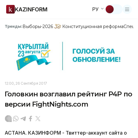
KAZINFORM
РУ
Выборы-2026
Конституционная реформа
Спецп
Тренды:
12:00, 26 Сентября 2017
Головкин возглавил рейтинг P4P по
версии FightNights.com
АСТАНА. КАЗИНФОРМ - Твиттер-аккаунт сайта о