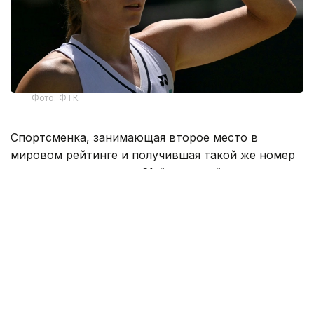
Фото: ФТК
Спортсменка, занимающая второе место в
мировом рейтинге и получившая такой же номер
посева, встречалась с 61-й ракеткой мира
австралийкой Дарьей Касаткиной.
Матч продлился максимальные три сета и
завершился победой Рыбакиной с итоговым
счетом 6:3, 5:7, 6:4. Теннисистки провели на корте
2 часа и 35 минут. За это время Елена совершила
15 подач навылет, допустила 16 двойных ошибок
и реализовала четыре брейк-пойнта из 13