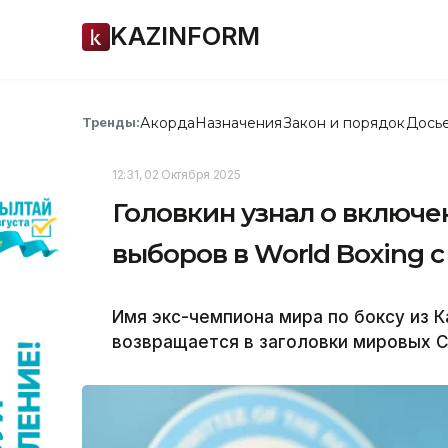
KAZINFORM
Акорда
Назначения
Закон и порядок
Дось
Тренды:
12:31, 02 Октября 2025
Головкин узнал о включен
выборов в World Boxing с
Имя экс-чемпиона мира по боксу из К
возвращается в заголовки мировых С