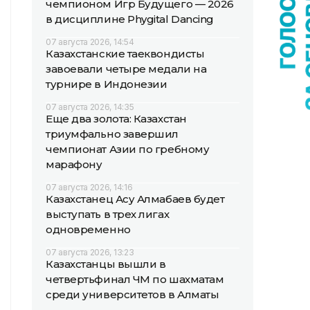
чемпионом Игр Будущего — 2026
в дисциплине Phygital Dancing
07 августа 2026, 14:54
Казахстанские таеквондисты
завоевали четыре медали на
турнире в Индонезии
07 августа 2026, 14:35
Еще два золота: Казахстан
триумфально завершил
чемпионат Азии по гребному
марафону
07 августа 2026, 14:16
Казахстанец Асу Алмабаев будет
выступать в трех лигах
одновременно
07 августа 2026, 13:23
Казахстанцы вышли в
четвертьфинал ЧМ по шахматам
среди университетов в Алматы