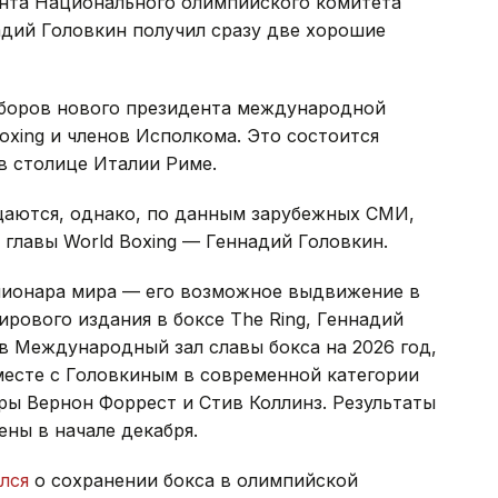
нта Национального олимпийского комитета
адий Головкин получил сразу две хорошие
ыборов нового президента международной
oxing и членов Исполкома. Это состоится
 в столице Италии Риме.
аются, однако, по данным зарубежных СМИ,
главы World Boxing — Геннадий Головкин.
пионара мира — его возможное выдвижение в
ирового издания в боксе The Ring, Геннадий
в Международный зал славы бокса на 2026 год,
месте с Головкиным в современной категории
ры Вернон Форрест и Стив Коллинз. Результаты
ены в начале декабря.
лся
о сохранении бокса в олимпийской