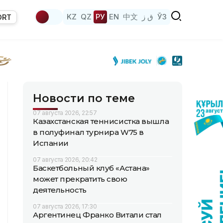
KZ
QZ
РУ
EN
中文
ق ز
ЎЗ
ORT
Новости по теме
07 августа 2026, 22:57
Казахстанская теннисистка вышла
в полуфинал турнира W75 в
Испании
07 августа 2026, 20:42
Баскетбольный клуб «Астана»
может прекратить свою
деятельность
07 августа 2026, 17:30
Аргентинец Франко Витали стал