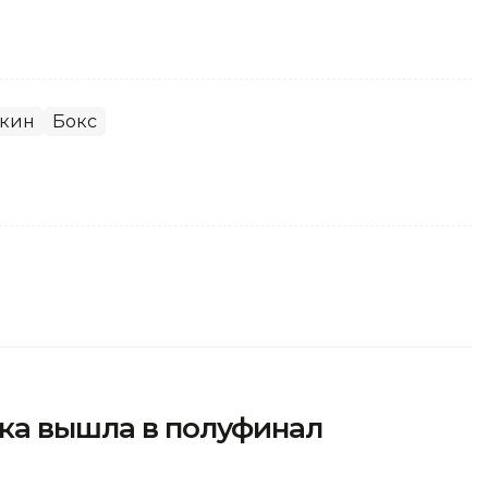
вкин
Бокс
тка вышла в полуфинал