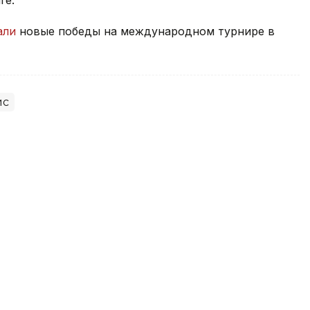
али
новые победы на международном турнире в
ис
тана» может прекратить свою