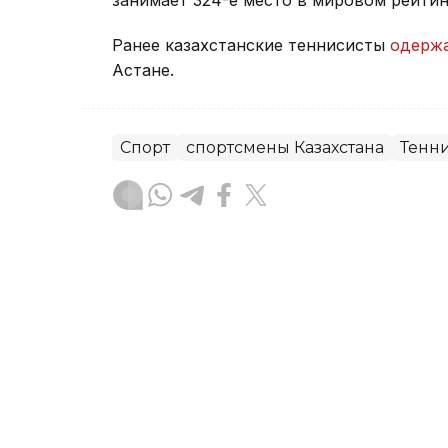
Ранее казахстанские теннисисты
одерж
Астане.
Спорт
спортсмены Казахстана
Тенн
Динара Жусупбекова
Автор
20:42, 07 Августа 2026
Баскетбольный клуб «Ас