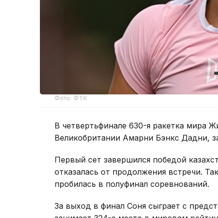
Фото: ФТК
В четвертьфинале 630-я ракетка мира Ж
Великобритании Амарни Бэнкс Дадни, з
Первый сет завершился победой казахста
отказалась от продолжения встречи. Та
пробилась в полуфинал соревнований.
За выход в финал Соня сыграет с предс
занимает 324-е место в мировом рейтин