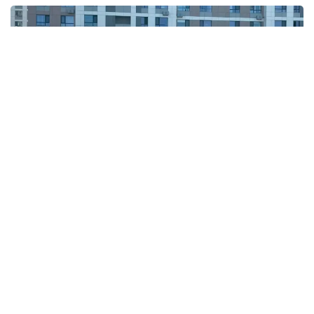
Фото: Министерство просвещения РК
Каждая школа организовала флешмоб на своей
территории, а танцевальные движения ученики
продумали самостоятельно. В акции приняли
участие не только школьники, но и их классные
руководители. Таким образом, дети не только