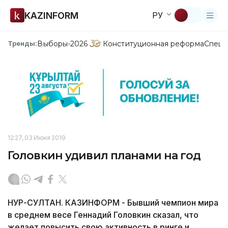
KAZINFORM
РУ
Выборы-2026
Конституционная реформа
Спецп
Тренды:
12:27, 03 Июня 2019
Головкин удивил планами на год
НУР-СУЛТАН. КАЗИНФОРМ - Бывший чемпион мира
в среднем весе Геннадий Головкин сказал, что
желает повысить свою активность в ринге и