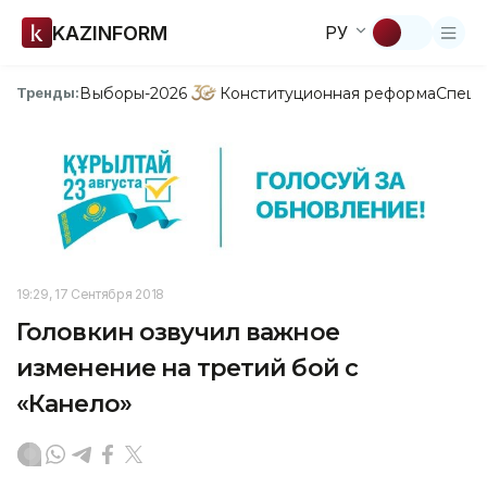
KAZINFORM
РУ
Выборы-2026
Конституционная реформа
Спецп
Тренды:
19:29, 17 Сентября 2018
Головкин озвучил важное
изменение на третий бой с
«Канело»