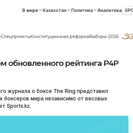
В мире
Казахстан
Политика
Аналитика
SP
е
Спецпроекты
Конституционная реформа
Выборы-2026
ом обновленного рейтинга P4P
о журнала о боксе The Ring представил
х боксеров мира независимо от весовых
т Sports.kz.