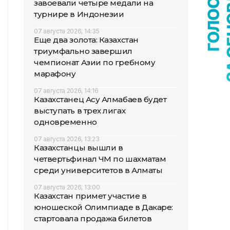
завоевали четыре медали на
турнире в Индонезии
07 августа 2026, 14:35
Еще два золота: Казахстан
триумфально завершил
чемпионат Азии по гребному
марафону
07 августа 2026, 14:16
Казахстанец Асу Алмабаев будет
выступать в трех лигах
одновременно
07 августа 2026, 13:23
Казахстанцы вышли в
четвертьфинал ЧМ по шахматам
среди университетов в Алматы
07 августа 2026, 13:00
Казахстан примет участие в
юношеской Олимпиаде в Дакаре:
стартовала продажа билетов