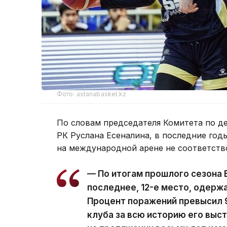
Фото: astanabasket.kz
По словам председателя Комитета по д
РК Руслана Есеналина, в последние год
на международной арене не соответств
— По итогам прошлого сезона 
последнее, 12-е место, одержа
Процент поражений превысил 
клуба за всю историю его выст