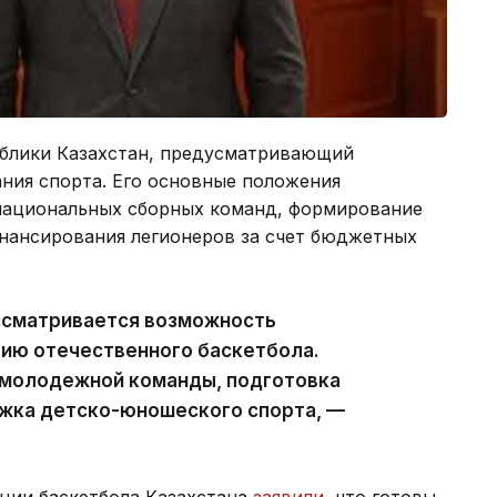
ублики Казахстан, предусматривающий
ия спорта. Его основные положения
национальных сборных команд, формирование
инансирования легионеров за счет бюджетных
ссматривается возможность
тию отечественного баскетбола.
 молодежной команды, подготовка
ржка детско-юношеского спорта, —
ции баскетбола Казахстана
заявили
, что готовы