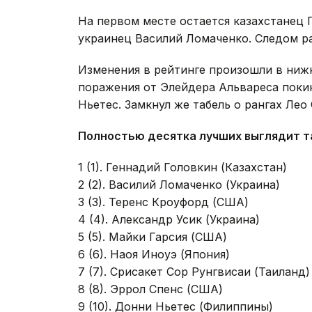
На первом месте остается казахстанец 
украинец Василий Ломаченко. Следом р
Изменения в рейтинге произошли в нижн
поражения от Элейдера Альвареса покин
Ньетес. Замкнул же табель о рангах Лео 
Полностью десятка лучших выглядит т
1 (1). Геннадий Головкин (Казахстан)
2 (2). Василий Ломаченко (Украина)
3 (3). Теренс Кроуфорд (США)
4 (4). Александр Усик (Украина)
5 (5). Майки Гарсия (США)
6 (6). Наоя Иноуэ (Япония)
7 (7). Срисакет Сор Рунгвисаи (Таиланд)
8 (8). Эррол Спенс (США)
9 (10). Донни Ньетес (Филиппины)