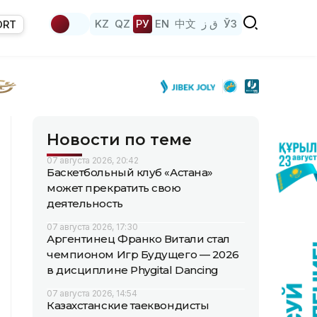
KZ
QZ
РУ
EN
中文
ق ز
ЎЗ
ORT
Новости по теме
07 августа 2026, 20:42
Баскетбольный клуб «Астана»
может прекратить свою
деятельность
07 августа 2026, 17:30
Аргентинец Франко Витали стал
чемпионом Игр Будущего — 2026
в дисциплине Phygital Dancing
07 августа 2026, 14:54
Казахстанские таеквондисты