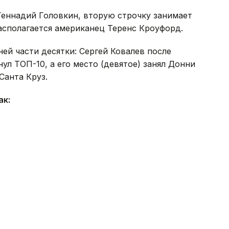
Геннадий Головкин, вторую строчку занимает
асполагается американец Теренс Кроуфорд.
ей части десятки: Сергей Ковалев после
ул ТОП-10, а его место (девятое) занял Донни
Санта Круз.
ак: