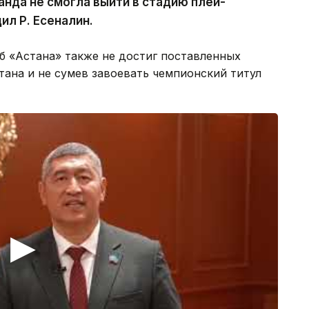
анда не смогла выйти в стадию плей-
ил Р. Есеналин.
б «Астана» также не достиг поставленных
стана и не сумев завоевать чемпионский титул