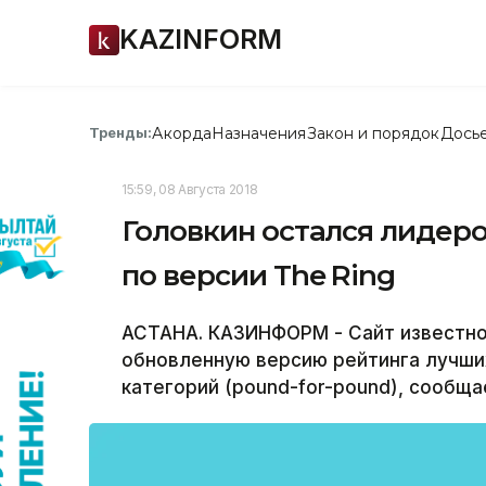
KAZINFORM
Акорда
Назначения
Закон и порядок
Дось
Тренды:
15:59, 08 Августа 2018
Головкин остался лидер
по версии The Ring
АСТАНА. КАЗИНФОРМ - Сайт известног
обновленную версию рейтинга лучши
категорий (pound-for-pound), сообщае