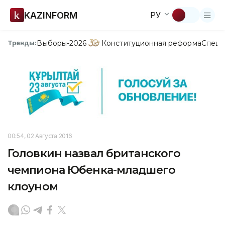
KAZINFORM
РУ
Выборы-2026
Конституционная реформа
Спецп
Тренды:
00:54, 02 Августа 2016
Головкин назвал британского
чемпиона Юбенка-младшего
клоуном