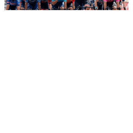
Фото: SprintCycling
Третий этап протяженностью 193,5 километра
прошел между Гожувом-Велькопольским
и Зелена-Гурой. После напряженной концовки
победитель определился в массовом спринте.
Представитель столичного клуба Алессандро
Ромеле включился в борьбу за победу и в итоге
занял третье место. Первым финишную черту
пересек итальянец Джонатан Милан из Lidl-Trek,
вторым стал британец Ноа Хоббс,
представляющий EF Education-EasyPost.