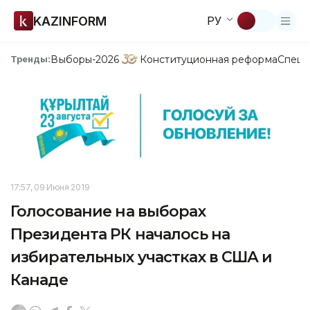
KAZINFORM
РУ
Выборы-2026
Конституционная реформа
Спецп
Тренды:
17:57, 09 Июня 2019
Голосование на выборах
Президента РК началось на
избирательных участках в США и
Канаде