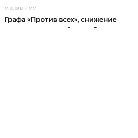
13:10, 05 Мая 2021
Графа «Против всех», снижение
порога для партий на выборах:
инициативу Президента
поддержали в Мажилисе
НУР-СУЛТАН. КАЗИНФОРМ - Мажилис Парламента
принял проект Конституционного закона
Республики Казахстан «О внесении изменений и
дополнений в Конституционный закон Республики
Казахстан «О выборах в Республике Казахстан»,
передает корреспондент МИА «Казинформ».