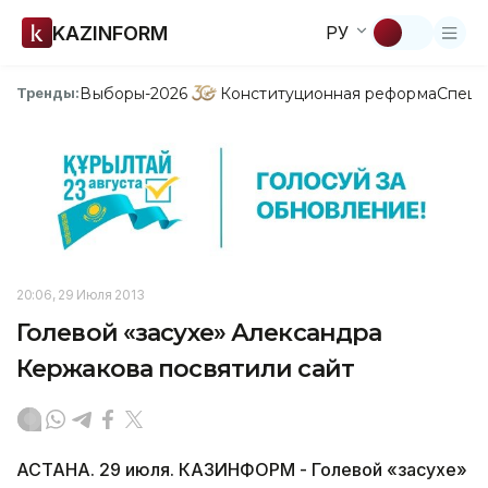
KAZINFORM
РУ
Выборы-2026
Конституционная реформа
Спецп
Тренды:
20:06, 29 Июля 2013
Голевой «засухе» Александра
Кержакова посвятили сайт
АСТАНА. 29 июля. КАЗИНФОРМ - Голевой «засухе»