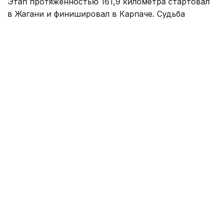
Этап протяженностью 161,9 километра стартовал
в Жагани и финишировал в Карпаче. Судьба
победы решилась в концовке гонки, где впереди
осталась группа из трех гонщиков.
На заключительном километре один
из соперников атаковал, а Кристиан Скарони стал
единственным, кто сумел ответить на этот рывок.
Гонщик казахстанской команды стремительно
сокращал отставание, однако до победы ему
не хватило совсем немного — Скарони
финишировал вторым.