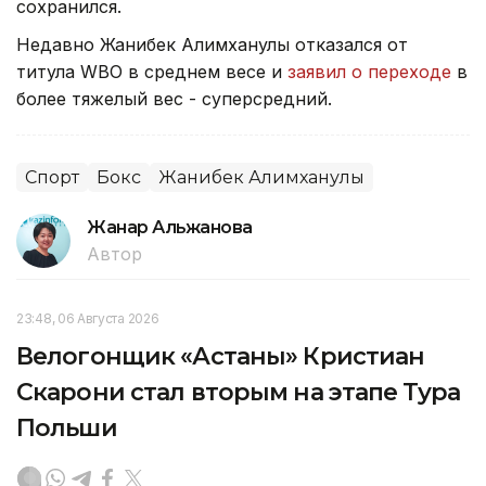
сохранился.
Недавно Жанибек Алимханулы отказался от
титула WBO в среднем весе и
заявил о переходе
в
более тяжелый вес - суперсредний.
Спорт
Бокс
Жанибек Алимханулы
Жанар Альжанова
Автор
23:48, 06 Августа 2026
Велогонщик «Астаны» Кристиан
Скарони стал вторым на этапе Тура
Польши