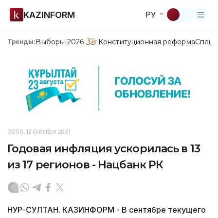
KAZINFORM
РУ
Выборы-2026
Конституционная реформа
Спецп
Тренды:
09:50, 12 Октября 2021
Годовая инфляция ускорилась в 13
из 17 регионов - Нацбанк РК
НУР-СУЛТАН. КАЗИНФОРМ - В сентябре текущего