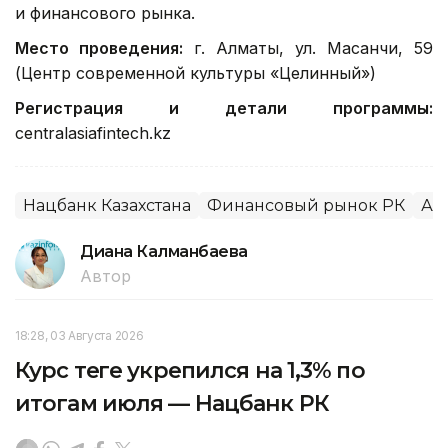
и финансового рынка.
Место проведения:
г. Алматы, ул. Масанчи, 59
(Центр современной культуры «Целинный»)
Регистрация и детали программы:
centralasiafintech.kz
Нацбанк Казахстана
Финансовый рынок РК
Ал
Диана Калманбаева
Автор
18:28, 03 Августа 2026
Курс теңге укрепился на 1,3% по
итогам июля — Нацбанк РК