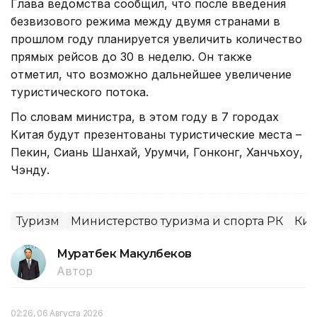
Глава ведомства сообщил, что после введения
безвизового режима между двумя странами в
прошлом году планируется увеличить количество
прямых рейсов до 30 в неделю. Он также
отметил, что возможно дальнейшее увеличение
туристического потока.
По словам министра, в этом году в 7 городах
Китая будут презентованы туристические места –
Пекин, Сиань Шанхай, Урумчи, Гонконг, Ханчьхоу,
Чэнду.
Туризм
Министерство туризма и спорта РК
Кит
Муратбек Макулбеков
Автор
02:26, 06 Августа 2026