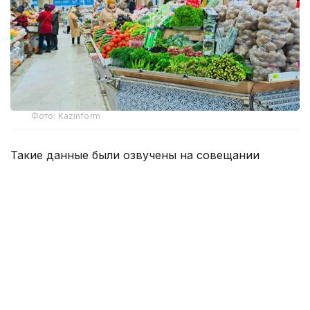
Фото: Kazinform
Такие данные были озвучены на совещании
по вопросам стабилизации цен на социально
значимые продовольственные товары и инфляции
под председательством заместителя Премьер-
министра — министра национальной экономики
Серика Жумангарина.
Как было отмечено на совещании, по итогам июня
годовая инфляция в стране составила 10,3%
против 10,4% месяцем ранее. При этом уровень