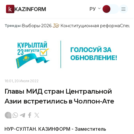
KAZINFORM
РУ
Выборы-2026
Конституционная реформа
Спецп
Тренды:
16:01, 20 Июля 2022
Главы МИД стран Центральной
Азии встретились в Чолпон-Ате
НУР-СУЛТАН. КАЗИНФОРМ - Заместитель