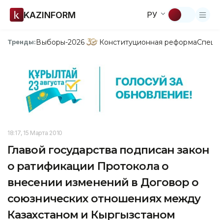
KAZINFORM
РУ
Выборы-2026
Конституционная реформа
Спецп
Тренды:
18:17, 15 Марта 2010
Главой государства подписан закон
о ратификации Протокола о
внесении изменений в Договор о
союзнических отношениях между
Казахстаном и Кыргызстаном