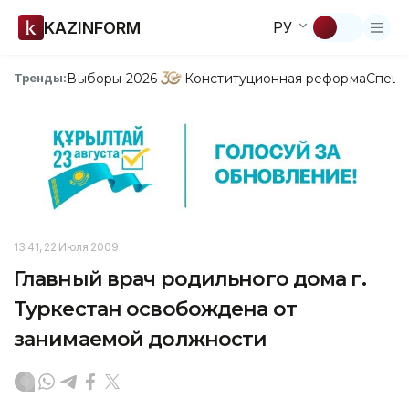
KAZINFORM
РУ
Выборы-2026
Конституционная реформа
Спецп
Тренды:
13:41, 22 Июля 2009
Главный врач родильного дома г.
Туркестан освобождена от
занимаемой должности