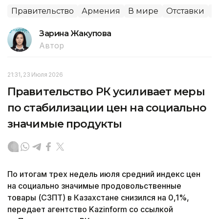
Правительство
Армения
В мире
Отставки
П
Зарина Жакупова
Автор
21:31, 23 Июля 2026
Правительство РК усиливает меры
по стабилизации цен на социально
значимые продукты
По итогам трех недель июля средний индекс цен
на социально значимые продовольственные
товары (СЗПТ) в Казахстане снизился на 0,1%,
передает агентство Kazinform со ссылкой